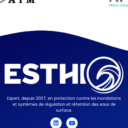
Esthi
Protection inondation, barriere anti inondation anti crue , batardeau anti inondation
Expert, depuis 2007, en protection contre les inondations
et systèmes de régulation et rétention des eaux de
surface.