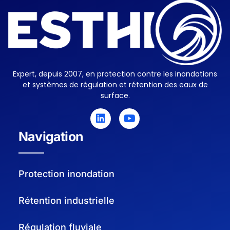
Esthi
Protection inondation, barriere anti inondation anti crue , batardeau anti inondation
Expert, depuis 2007, en protection contre les inondations
et systèmes de régulation et rétention des eaux de
surface.
Navigation
Protection inondation
Rétention industrielle
Régulation fluviale